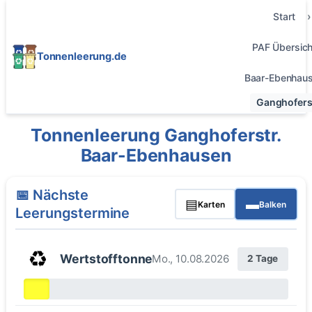
Start
PAF Übersich
Tonnenleerung.de
Baar-Ebenhau
Ganghoferst
Tonnenleerung Ganghoferstr.
Baar-Ebenhausen
📅 Nächste
▤
▬
Karten
Balken
Leerungstermine
♻️
Wertstofftonne
Mo., 10.08.2026
2 Tage