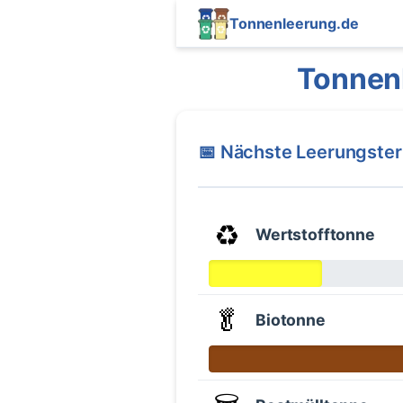
Tonnenleerung.de
Tonnenl
📅 Nächste Leerungste
♻️
Wertstofftonne
🥬
Biotonne