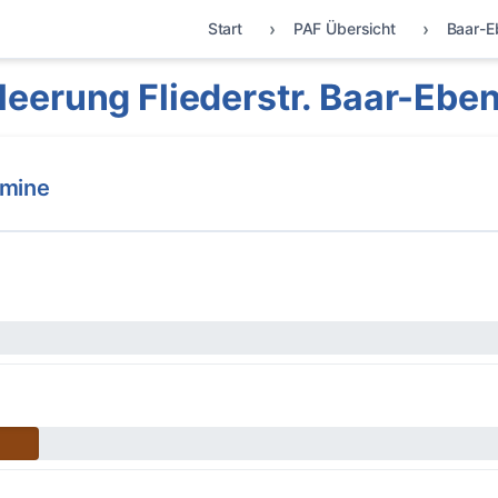
Start
PAF Übersicht
Baar-E
eerung Fliederstr. Baar-Eb
rmine