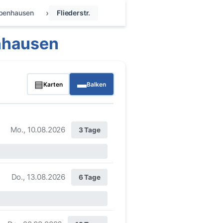
benhausen
Fliederstr.
enhausen
▤
▬
Karten
Balken
Mo., 10.08.2026
3 Tage
Do., 13.08.2026
6 Tage