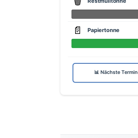
🗑️
Restmülltonne
📄
Papiertonne
📊 Nächste Termin