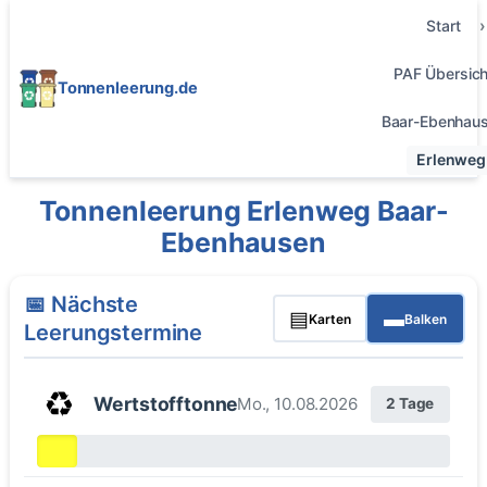
Start
PAF Übersich
Tonnenleerung.de
Baar-Ebenhau
Erlenweg
Tonnenleerung Erlenweg Baar-
Ebenhausen
📅 Nächste
▤
▬
Karten
Balken
Leerungstermine
♻️
Wertstofftonne
Mo., 10.08.2026
2 Tage