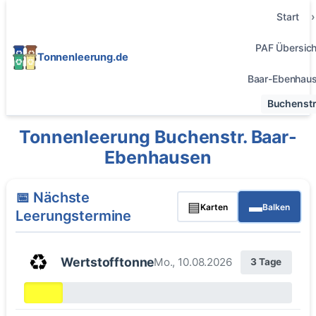
Start
PAF Übersich
Tonnenleerung.de
Baar-Ebenhau
Buchenstr
Tonnenleerung Buchenstr. Baar-
Ebenhausen
📅 Nächste
▤
▬
Karten
Balken
Leerungstermine
♻️
Wertstofftonne
Mo., 10.08.2026
3 Tage