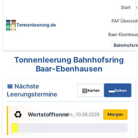
Start
PAF Übersich
Tonnenleerung.de
Baar-Ebenhau
Bahnhofsri
Tonnenleerung Bahnhofsring
Baar-Ebenhausen
📅 Nächste
▤
▬
Karten
Balken
Leerungstermine
♻️
Wertstofftonne
Mo., 10.08.2026
Morgen