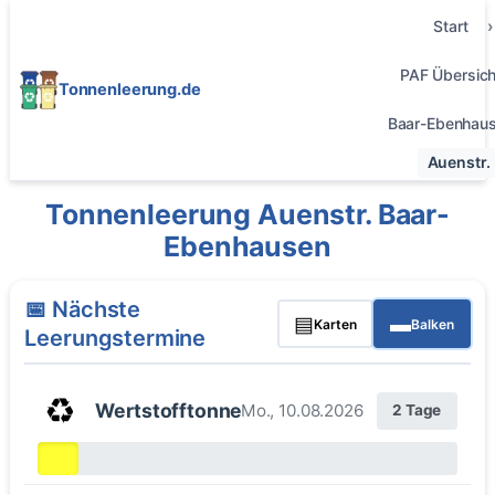
Start
PAF Übersich
Tonnenleerung.de
Baar-Ebenhau
Auenstr.
Tonnenleerung Auenstr. Baar-
Ebenhausen
📅 Nächste
▤
▬
Karten
Balken
Leerungstermine
♻️
Wertstofftonne
Mo., 10.08.2026
2 Tage