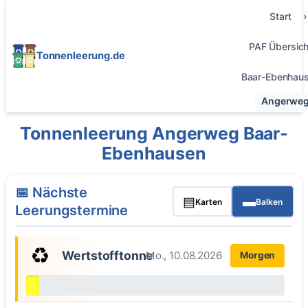
Start
PAF Übersich
Tonnenleerung.de
Baar-Ebenhau
Angerwe
Tonnenleerung Angerweg Baar-
Ebenhausen
📅 Nächste
▤
▬
Karten
Balken
Leerungstermine
♻️
Wertstofftonne
Mo., 10.08.2026
Morgen