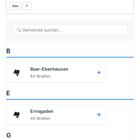
Alle
↑
B
Baar-Ebenhausen
🏘️
→
84 Straßen
E
Ernsgaden
🏘️
→
49 Straßen
G