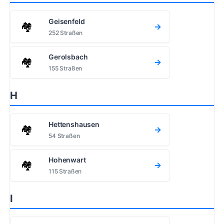
Geisenfeld
🏘️
→
252 Straßen
Gerolsbach
🏘️
→
155 Straßen
H
Hettenshausen
🏘️
→
54 Straßen
Hohenwart
🏘️
→
115 Straßen
I