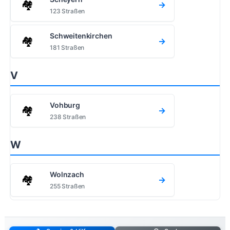
🏘️
→
123 Straßen
Schweitenkirchen
🏘️
→
181 Straßen
V
Vohburg
🏘️
→
238 Straßen
W
Wolnzach
🏘️
→
255 Straßen