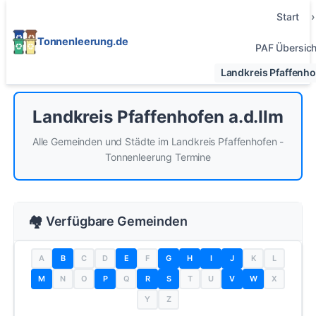
Start
Tonnenleerung.de
PAF Übersich
Landkreis Pfaffenho
Landkreis Pfaffenhofen a.d.Ilm
Alle Gemeinden und Städte im Landkreis Pfaffenhofen -
Tonnenleerung Termine
🏘️ Verfügbare Gemeinden
A
C
D
F
K
L
B
E
G
H
I
J
N
O
Q
T
U
X
M
P
R
S
V
W
Y
Z