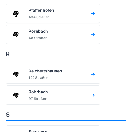
Pfaffenhofen
🏘️
→
434 Straßen
Pörnbach
🏘️
→
48 Straßen
R
Reichertshausen
🏘️
→
122 Straßen
Rohrbach
🏘️
→
97 Straßen
S
Scheyern