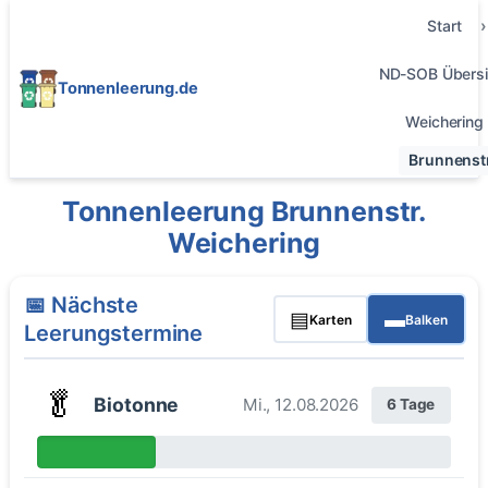
Start
ND-SOB Übersi
Tonnenleerung.de
Weichering
Brunnenstr
Tonnenleerung Brunnenstr.
Weichering
📅 Nächste
▤
▬
Karten
Balken
Leerungstermine
🥬
Biotonne
Mi., 12.08.2026
6 Tage