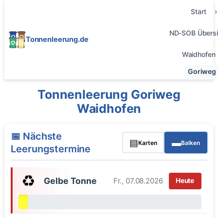
Start
ND-SOB Übersi
Tonnenleerung.de
Waidhofen
Goriweg
Tonnenleerung Goriweg
Waidhofen
📅 Nächste
▤
▬
Karten
Balken
Leerungstermine
♻️
Gelbe Tonne
Fr., 07.08.2026
Heute