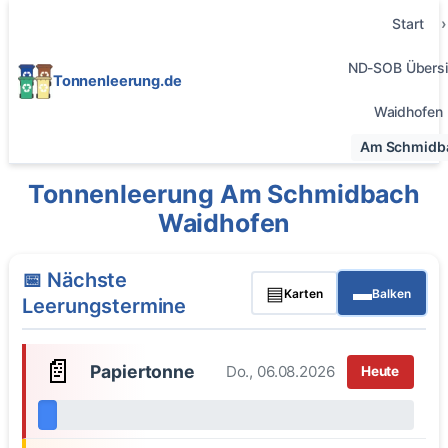
Start
ND-SOB Übersi
Tonnenleerung.de
Waidhofen
Am Schmidb
Tonnenleerung Am Schmidbach
Waidhofen
📅 Nächste
▤
▬
Karten
Balken
Leerungstermine
📄
Papiertonne
Do., 06.08.2026
Heute