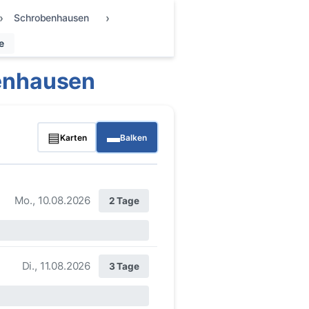
Schrobenhausen
e
benhausen
▤
▬
Karten
Balken
Mo., 10.08.2026
2 Tage
Di., 11.08.2026
3 Tage