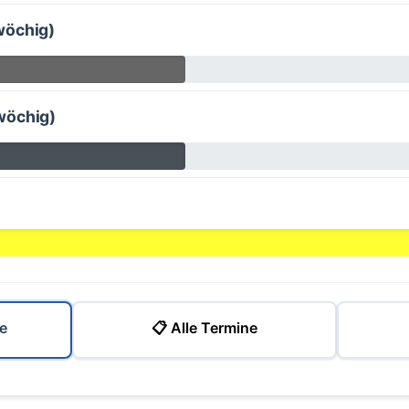
wöchig)
wöchig)
e
📋 Alle Termine