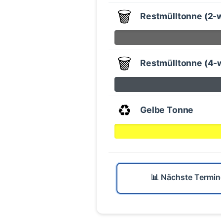
🗑️
Restmülltonne (2-
🗑️
Restmülltonne (4-
♻️
Gelbe Tonne
📊 Nächste Termin