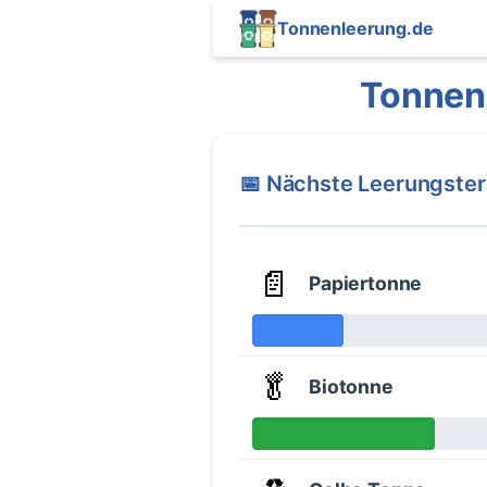
Tonnenleerung.de
Tonnen
📅 Nächste Leerungste
📄
Papiertonne
🥬
Biotonne