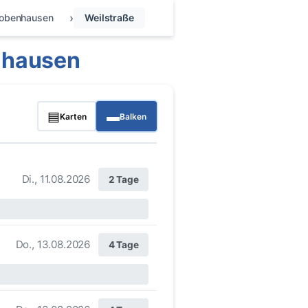
obenhausen
Weilstraße
nhausen
▤
▬
Karten
Balken
Di., 11.08.2026
2 Tage
Do., 13.08.2026
4 Tage