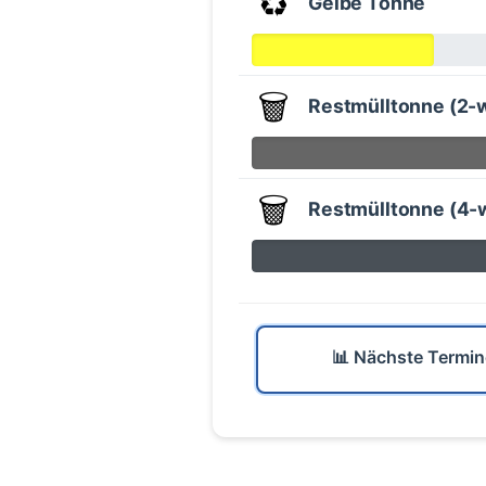
♻️
Gelbe Tonne
🗑️
Restmülltonne (2-
🗑️
Restmülltonne (4-
📊 Nächste Termin