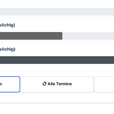
wöchig)
wöchig)
e
📋 Alle Termine