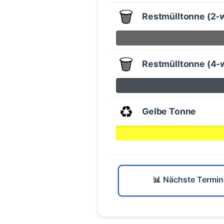
🗑️
Restmülltonne (2-
🗑️
Restmülltonne (4-
♻️
Gelbe Tonne
📊 Nächste Termin