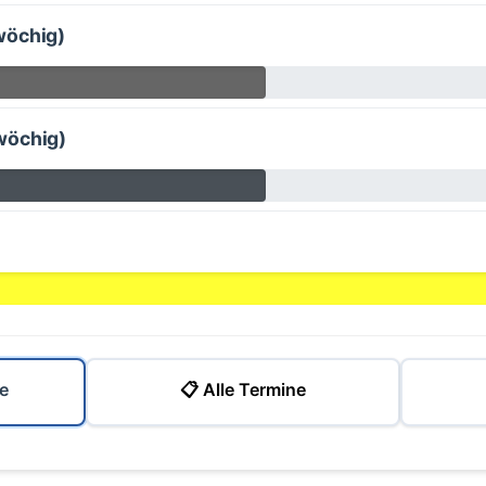
wöchig)
wöchig)
e
📋 Alle Termine