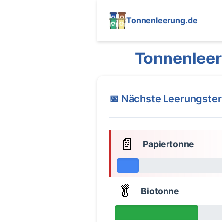
Tonnenleerung.de
Tonnenlee
📅 Nächste Leerungste
📄
Papiertonne
🥬
Biotonne