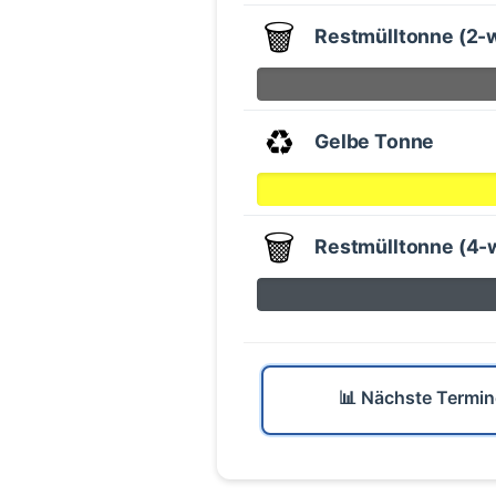
🗑️
Restmülltonne (2-
♻️
Gelbe Tonne
🗑️
Restmülltonne (4-
📊 Nächste Termin