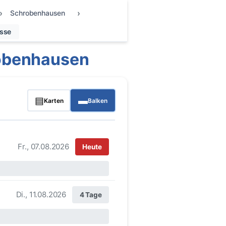
Schrobenhausen
sse
obenhausen
▤
▬
Karten
Balken
Fr., 07.08.2026
Heute
Di., 11.08.2026
4 Tage