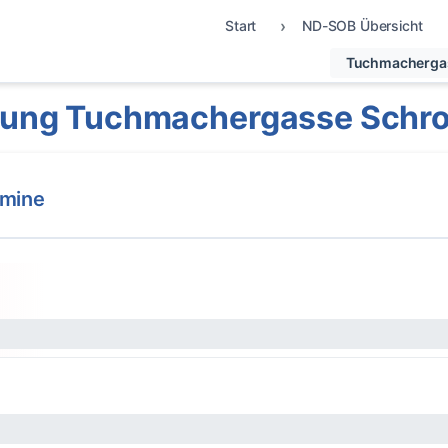
Start
ND-SOB Übersicht
Tuchmacherga
rung Tuchmachergasse Schr
rmine