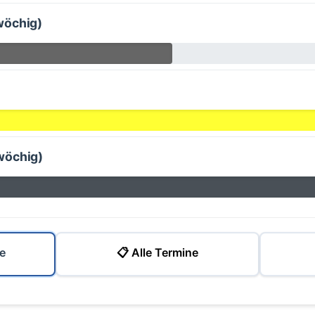
wöchig)
wöchig)
e
📋 Alle Termine