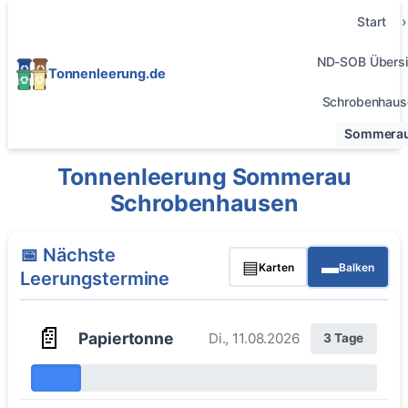
Start
ND-SOB Übersi
Tonnenleerung.de
Schrobenhaus
Sommera
Tonnenleerung Sommerau
Schrobenhausen
📅 Nächste
▤
▬
Karten
Balken
Leerungstermine
📄
Papiertonne
Di., 11.08.2026
3 Tage