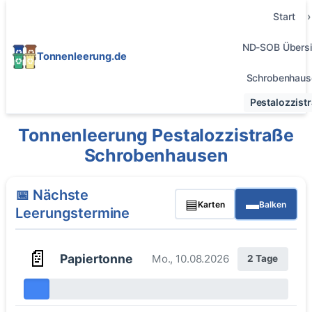
Start
ND-SOB Übersi
Tonnenleerung.de
Schrobenhaus
Pestalozzist
Tonnenleerung Pestalozzistraße
Schrobenhausen
📅 Nächste
▤
▬
Karten
Balken
Leerungstermine
📄
Papiertonne
Mo., 10.08.2026
2 Tage