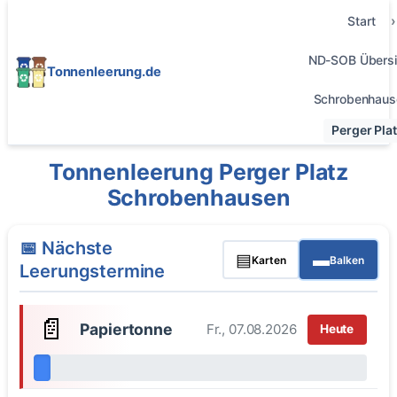
Start
ND-SOB Übersi
Tonnenleerung.de
Schrobenhaus
Perger Pla
Tonnenleerung Perger Platz
Schrobenhausen
📅 Nächste
▤
▬
Karten
Balken
Leerungstermine
📄
Papiertonne
Fr., 07.08.2026
Heute