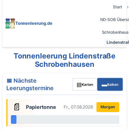
Start
ND-SOB Übersi
Tonnenleerung.de
Schrobenhaus
Lindenstra
Tonnenleerung Lindenstraße
Schrobenhausen
📅 Nächste
▤
▬
Karten
Balken
Leerungstermine
📄
Papiertonne
Fr., 07.08.2026
Morgen