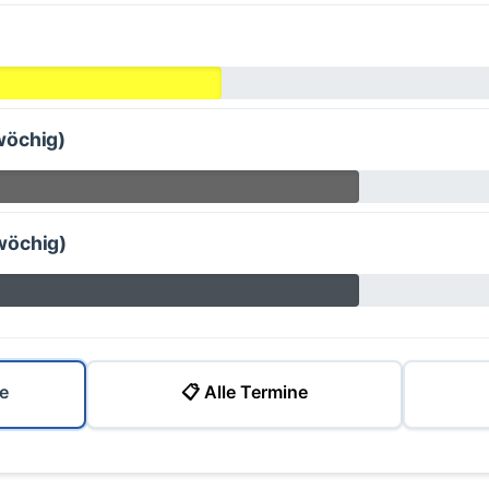
wöchig)
wöchig)
e
📋 Alle Termine