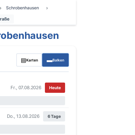
Schrobenhausen
traße
hrobenhausen
▤
▬
Karten
Balken
Fr., 07.08.2026
Heute
Do., 13.08.2026
6 Tage