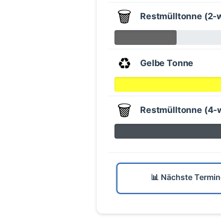
🗑️
Restmülltonne (2-
♻️
Gelbe Tonne
🗑️
Restmülltonne (4-
📊 Nächste Termin