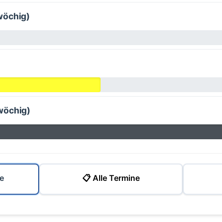
wöchig)
wöchig)
e
📋 Alle Termine