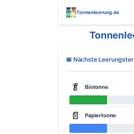
Tonnenleerung.de
Tonnenle
📅 Nächste Leerungste
🥬
Biotonne
📄
Papiertonne