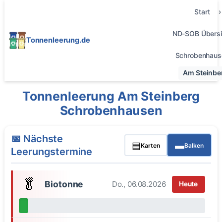
Start
ND-SOB Übersi
Tonnenleerung.de
Schrobenhaus
Am Steinbe
Tonnenleerung Am Steinberg
Schrobenhausen
📅 Nächste
▤
▬
Karten
Balken
Leerungstermine
🥬
Biotonne
Do., 06.08.2026
Heute