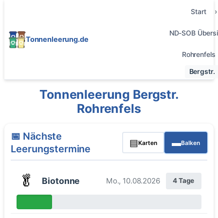
Start
ND-SOB Übersi
Tonnenleerung.de
Rohrenfels
Bergstr.
Tonnenleerung Bergstr.
Rohrenfels
📅 Nächste
▤
▬
Karten
Balken
Leerungstermine
🥬
Biotonne
Mo., 10.08.2026
4 Tage