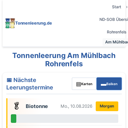
Start
ND-SOB Übersi
Tonnenleerung.de
Rohrenfels
Am Mühlba
Tonnenleerung Am Mühlbach
Rohrenfels
📅 Nächste
▤
▬
Karten
Balken
Leerungstermine
🥬
Biotonne
Mo., 10.08.2026
Morgen