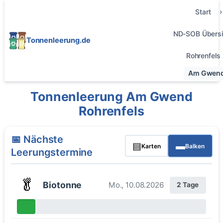
Start
ND-SOB Übersi
Tonnenleerung.de
Rohrenfels
Am Gwen
Tonnenleerung Am Gwend
Rohrenfels
📅 Nächste
▤
▬
Karten
Balken
Leerungstermine
🥬
Biotonne
Mo., 10.08.2026
2 Tage