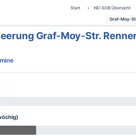
Start
ND-SOB Übersicht
Graf-Moy-St
eerung Graf-Moy-Str. Renne
rmine
wöchig)