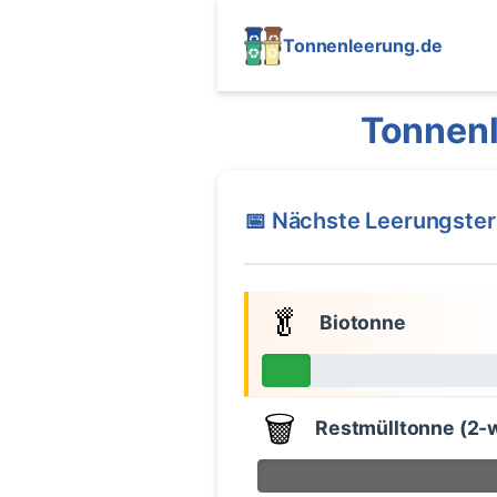
Tonnenleerung.de
Tonnenl
📅 Nächste Leerungste
🥬
Biotonne
🗑️
Restmülltonne (2-