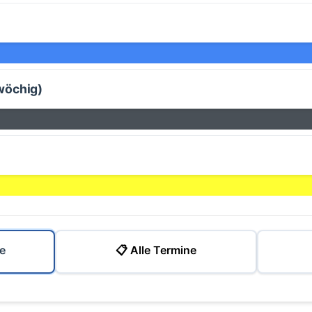
wöchig)
e
📋 Alle Termine