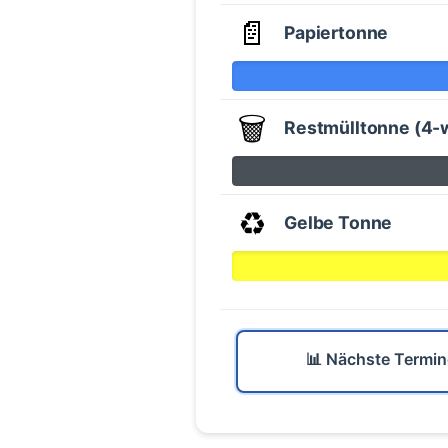
📄
Papiertonne
🗑️
Restmülltonne (4-
♻️
Gelbe Tonne
📊 Nächste Termin