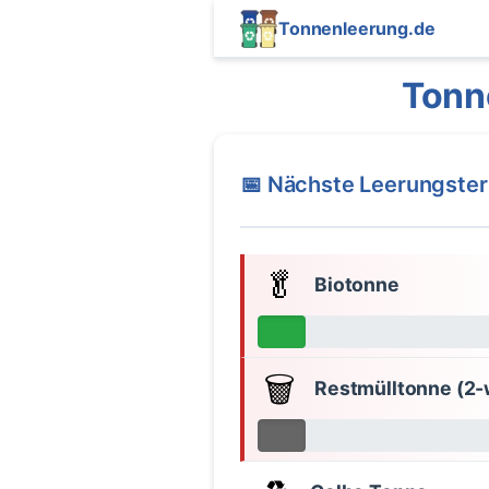
Tonnenleerung.de
Tonn
📅 Nächste Leerungste
🥬
Biotonne
🗑️
Restmülltonne (2-