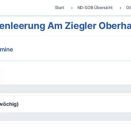
Start
ND-SOB Übersicht
Ob
enleerung Am Ziegler Oberh
rmine
wöchig)