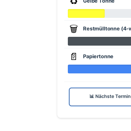
♻️
Gelbe Tonne
🗑️
Restmülltonne (4-
📄
Papiertonne
📊 Nächste Termin