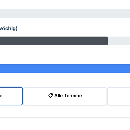
wöchig)
e
📋 Alle Termine