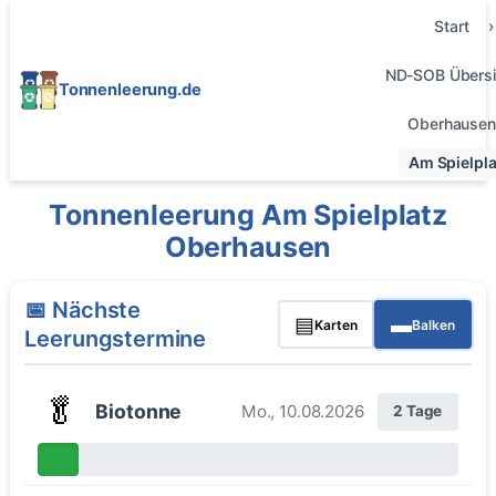
Start
ND-SOB Übersi
Tonnenleerung.de
Oberhausen
Am Spielpla
Tonnenleerung Am Spielplatz
Oberhausen
📅 Nächste
▤
▬
Karten
Balken
Leerungstermine
🥬
Biotonne
Mo., 10.08.2026
2 Tage