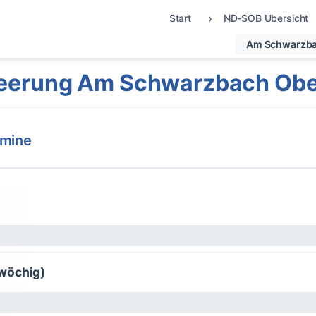
Start
ND-SOB Übersicht
Am Schwarzb
eerung Am Schwarzbach Ob
rmine
wöchig)