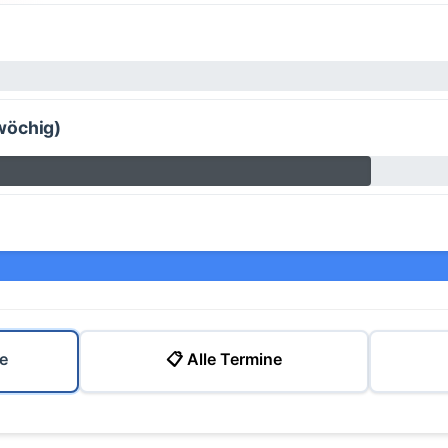
wöchig)
e
📋 Alle Termine