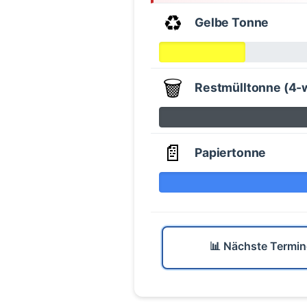
♻️
Gelbe Tonne
🗑️
Restmülltonne (4-
📄
Papiertonne
📊 Nächste Termin