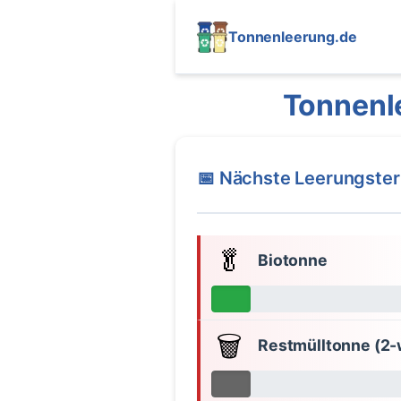
Tonnenleerung.de
Tonnenl
📅 Nächste Leerungste
🥬
Biotonne
🗑️
Restmülltonne (2-