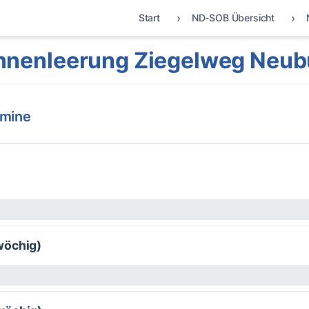
Start
ND-SOB Übersicht
nnenleerung Ziegelweg Neub
rmine
wöchig)