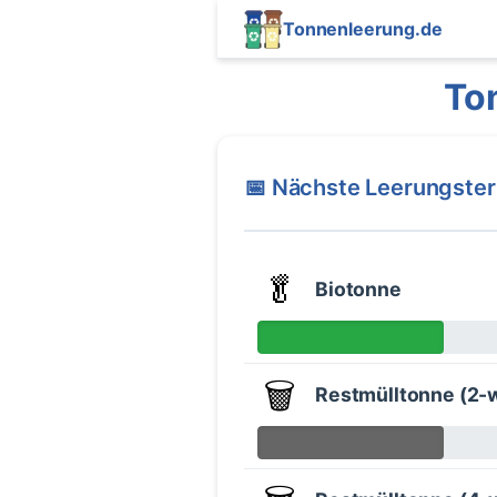
Tonnenleerung.de
To
📅 Nächste Leerungste
🥬
Biotonne
🗑️
Restmülltonne (2-