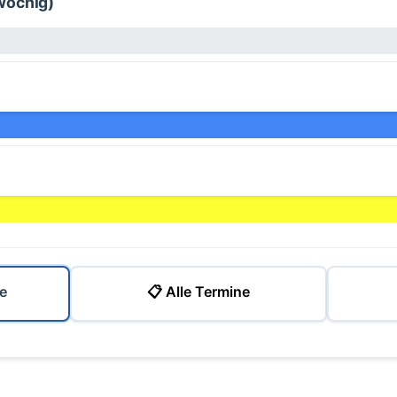
wöchig)
e
📋 Alle Termine