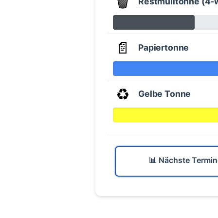
🗑️
Restmülltonne (4-
📄
Papiertonne
♻️
Gelbe Tonne
📊 Nächste Termin