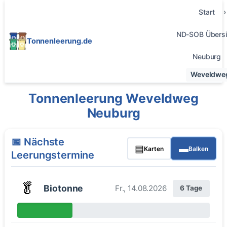
Start
ND-SOB Übersi
Tonnenleerung.de
Neuburg
Weveldwe
Tonnenleerung Weveldweg
Neuburg
📅 Nächste
▤
▬
Karten
Balken
Leerungstermine
🥬
Biotonne
Fr., 14.08.2026
6 Tage