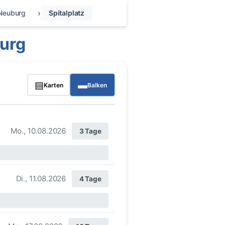
Neuburg
Spitalplatz
burg
▤
▬
Karten
Balken
Mo., 10.08.2026
3 Tage
Di., 11.08.2026
4 Tage