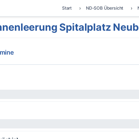
Start
ND-SOB Übersicht
nenleerung Spitalplatz Neu
rmine