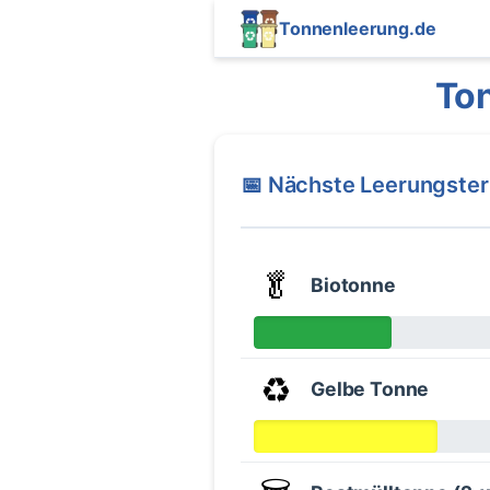
Tonnenleerung.de
Ton
📅 Nächste Leerungste
🥬
Biotonne
♻️
Gelbe Tonne