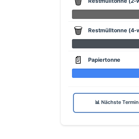
🗑️
Restmülltonne (2-
🗑️
Restmülltonne (4-
📄
Papiertonne
📊 Nächste Termin