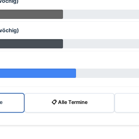
wöchig)
wöchig)
e
📋 Alle Termine