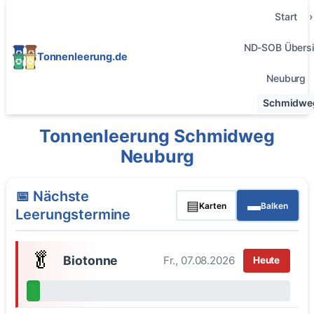
Start
ND-SOB Übersi
Tonnenleerung.de
Neuburg
Schmidwe
Tonnenleerung Schmidweg
Neuburg
📅 Nächste
▤
▬
Karten
Balken
Leerungstermine
🥬
Biotonne
Fr., 07.08.2026
Heute