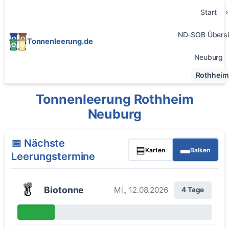
Start
ND-SOB Übersi
Tonnenleerung.de
Neuburg
Rothheim
Tonnenleerung Rothheim
Neuburg
📅 Nächste
▤
▬
Karten
Balken
Leerungstermine
🥬
Biotonne
Mi., 12.08.2026
4 Tage