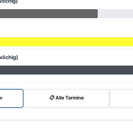
wöchig)
wöchig)
e
📋 Alle Termine