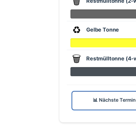
🗑️
Restmülltonne (2-
♻️
Gelbe Tonne
🗑️
Restmülltonne (4-
📊 Nächste Termin