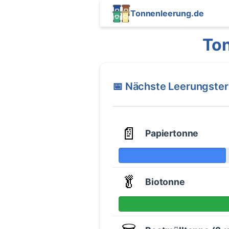
Tonnenleerung.de
Ton
📅 Nächste Leerungste
📄
Papiertonne
🥬
Biotonne