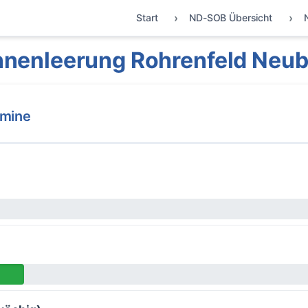
Start
ND-SOB Übersicht
nenleerung Rohrenfeld Neu
rmine