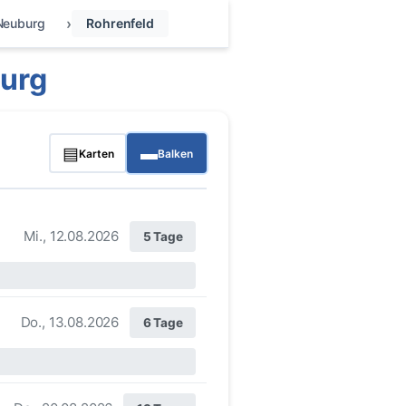
Neuburg
Rohrenfeld
burg
▤
▬
Karten
Balken
Mi., 12.08.2026
5 Tage
Do., 13.08.2026
6 Tage