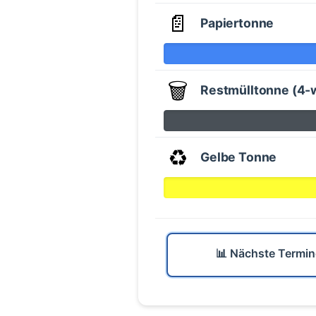
📄
Papiertonne
🗑️
Restmülltonne (4-
♻️
Gelbe Tonne
📊 Nächste Termin