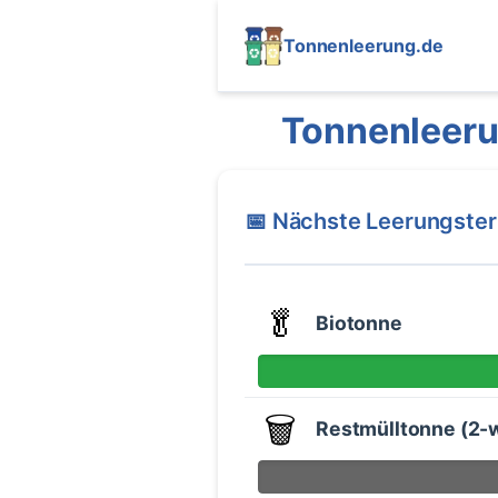
Tonnenleerung.de
Tonnenleeru
📅 Nächste Leerungste
🥬
Biotonne
🗑️
Restmülltonne (2-