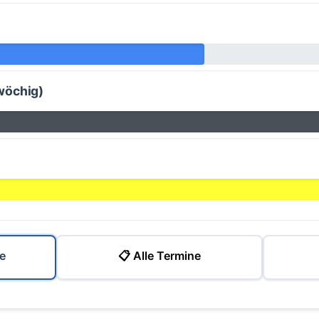
wöchig)
e
📋 Alle Termine