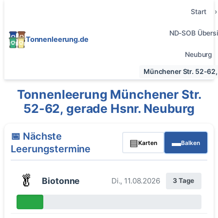
Start
ND-SOB Übersi
Tonnenleerung.de
Neuburg
Münchener Str. 52-62,
Tonnenleerung Münchener Str.
52-62, gerade Hsnr. Neuburg
📅 Nächste
▤
▬
Karten
Balken
Leerungstermine
🥬
Biotonne
Di., 11.08.2026
3 Tage