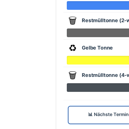
🗑️
Restmülltonne (2-
♻️
Gelbe Tonne
🗑️
Restmülltonne (4-
📊 Nächste Termin