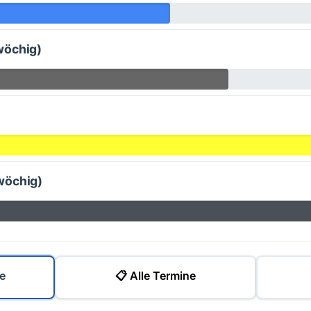
wöchig)
wöchig)
e
📋 Alle Termine