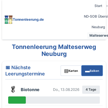
Start
ND-SOB Übersi
Tonnenleerung.de
Neuburg
Malteserw
Tonnenleerung Malteserweg
Neuburg
📅 Nächste
▤
▬
Karten
Balken
Leerungstermine
🥬
Biotonne
Do., 13.08.2026
4 Tage