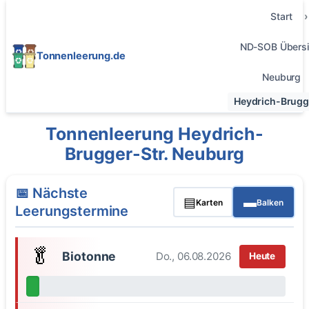
Start
ND-SOB Übersi
Tonnenleerung.de
Neuburg
Heydrich-Brugge
Tonnenleerung Heydrich-
Brugger-Str. Neuburg
📅 Nächste
▤
▬
Karten
Balken
Leerungstermine
🥬
Biotonne
Do., 06.08.2026
Heute