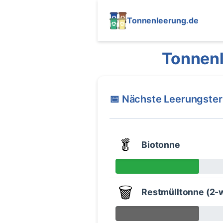
Tonnenleerung.de
Tonnen
📅 Nächste Leerungste
🥬
Biotonne
🗑️
Restmülltonne (2-