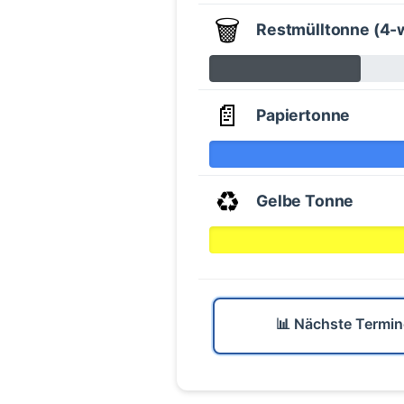
🗑️
Restmülltonne (4-
📄
Papiertonne
♻️
Gelbe Tonne
📊 Nächste Termin