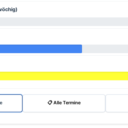
wöchig)
e
📋 Alle Termine