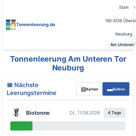
Start
ND-SOB Übersi
Tonnenleerung.de
Neuburg
Am Unteren 
Tonnenleerung Am Unteren Tor
Neuburg
📅 Nächste
▤
▬
Karten
Balken
Leerungstermine
🥬
Biotonne
Di., 11.08.2026
4 Tage