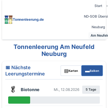
Start
ND-SOB Übersi
Tonnenleerung.de
Neuburg
Am Neufel
Tonnenleerung Am Neufeld
Neuburg
📅 Nächste
▤
▬
Karten
Balken
Leerungstermine
🥬
Biotonne
Mi., 12.08.2026
5 Tage