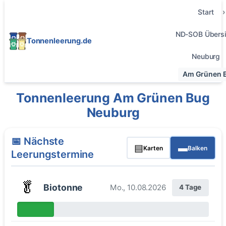
Start
ND-SOB Übersi
Tonnenleerung.de
Neuburg
Am Grünen 
Tonnenleerung Am Grünen Bug
Neuburg
📅 Nächste
▤
▬
Karten
Balken
Leerungstermine
🥬
Biotonne
Mo., 10.08.2026
4 Tage