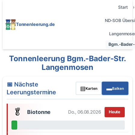
Start
ND-SOB Übersi
Tonnenleerung.de
Langenmose
Bgm.-Bader-S
Tonnenleerung Bgm.-Bader-Str.
Langenmosen
📅 Nächste
▤
▬
Karten
Balken
Leerungstermine
🥬
Biotonne
Do., 06.08.2026
Heute