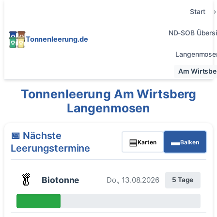
Start
ND-SOB Übersi
Tonnenleerung.de
Langenmose
Am Wirtsbe
Tonnenleerung Am Wirtsberg
Langenmosen
📅 Nächste
▤
▬
Karten
Balken
Leerungstermine
🥬
Biotonne
Do., 13.08.2026
5 Tage