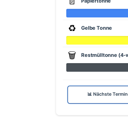
📄
Papiertonne
♻️
Gelbe Tonne
🗑️
Restmülltonne (4-
📊 Nächste Termin