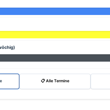
wöchig)
e
📋 Alle Termine