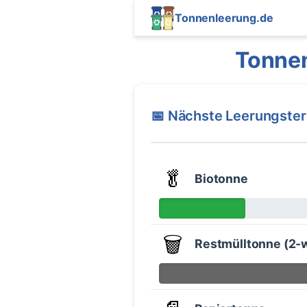
Tonnenleerung.de
Tonne
📅 Nächste Leerungste
🥬
Biotonne
🗑️
Restmülltonne (2-