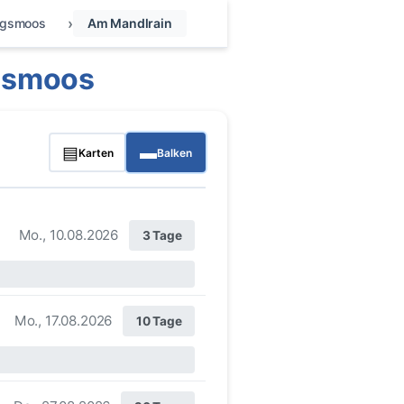
igsmoos
Am Mandlrain
gsmoos
▤
▬
Karten
Balken
Mo., 10.08.2026
3 Tage
Mo., 17.08.2026
10 Tage