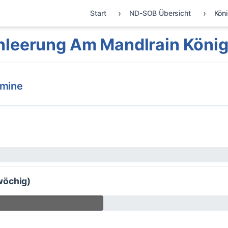
Start
ND-SOB Übersicht
Kön
nleerung Am Mandlrain Köni
rmine
wöchig)