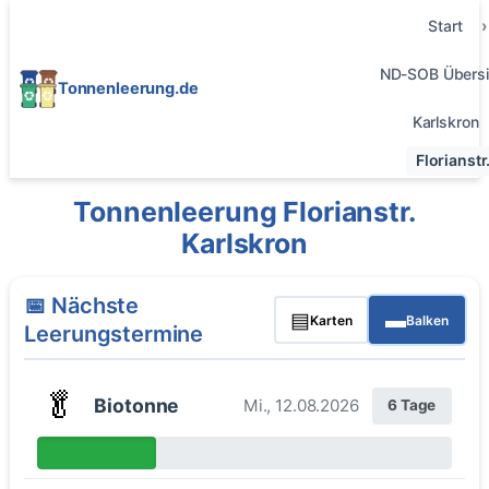
Start
ND-SOB Übersi
Tonnenleerung.de
Karlskron
Florianstr
Tonnenleerung Florianstr.
Karlskron
📅 Nächste
▤
▬
Karten
Balken
Leerungstermine
🥬
Biotonne
Mi., 12.08.2026
6 Tage