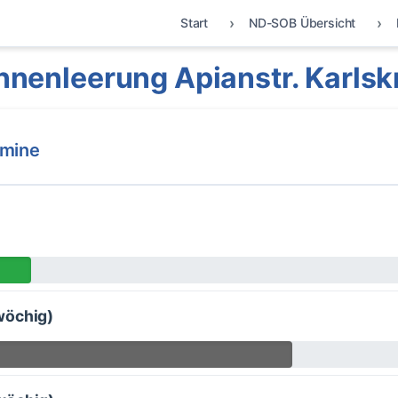
Start
ND-SOB Übersicht
nnenleerung Apianstr. Karlsk
rmine
wöchig)