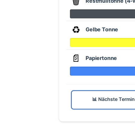
🗑️
Restmülltonne (4-
♻️
Gelbe Tonne
📄
Papiertonne
📊 Nächste Termin