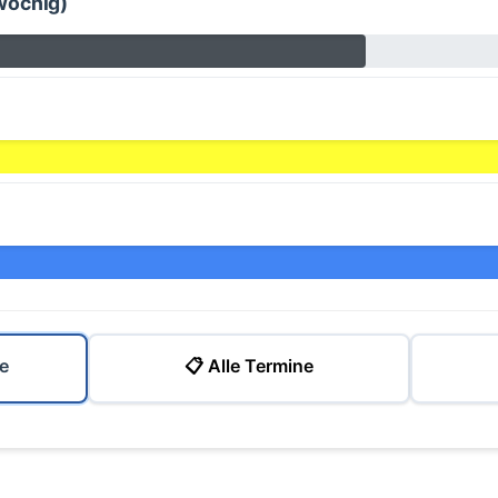
wöchig)
e
📋 Alle Termine