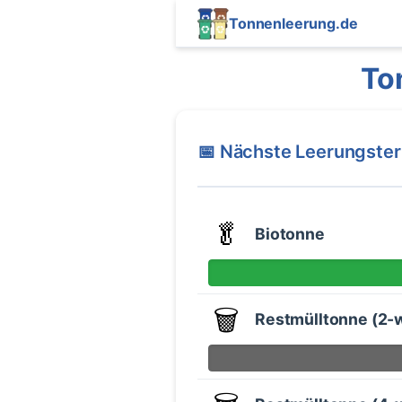
Tonnenleerung.de
To
📅 Nächste Leerungste
🥬
Biotonne
🗑️
Restmülltonne (2-