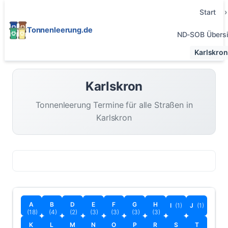
Start
Tonnenleerung.de
ND-SOB Übersi
Karlskron
Karlskron
Tonnenleerung Termine für alle Straßen in
Karlskron
A
B
D
E
F
G
H
I
(1)
J
(1)
(18)
(4)
(2)
(3)
(3)
(3)
(3)
K
L
M
N
O
P
R
S
T