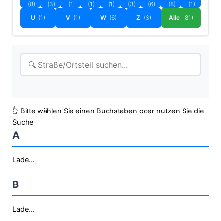
(8)
(3)
(1)
(1)
(1)
(3)
(6)
(8)
(1)
U
(1)
V
(1)
W
(6)
Z
(3)
Alle
(81)
👆 Bitte wählen Sie einen Buchstaben oder nutzen Sie die
Suche
A
Lade...
B
Lade...